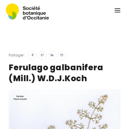
Qui sommes-nous ?
Revue
Carnets botaniques
Colloque
Convergences botaniques
Partager :
Herbier PCPR
Ferulago galbanifera
(Mill.) W.D.J.Koch
Ressources
Actualités et calendrier
Contact