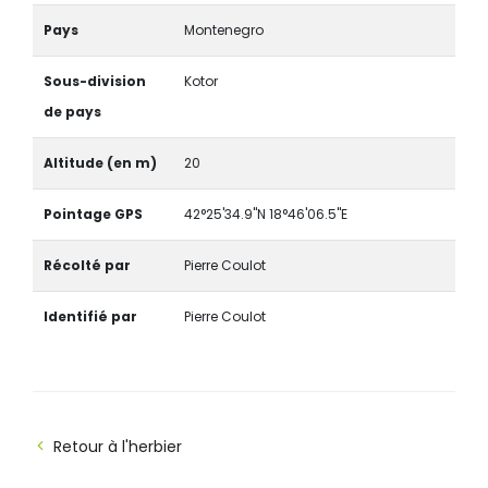
Pays
Montenegro
Sous-division
Kotor
de pays
Altitude (en m)
20
Pointage GPS
42°25'34.9"N 18°46'06.5"E
Récolté par
Pierre Coulot
Identifié par
Pierre Coulot
Retour à l'herbier