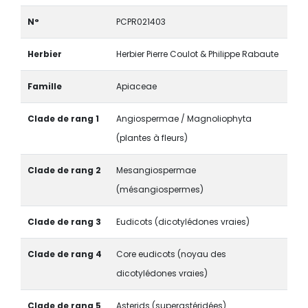
N°
PCPR021403
Herbier
Herbier Pierre Coulot & Philippe Rabaute
Famille
Apiaceae
Clade de rang 1
Angiospermae / Magnoliophyta
(plantes à fleurs)
Clade de rang 2
Mesangiospermae
(mésangiospermes)
Clade de rang 3
Eudicots (dicotylédones vraies)
Clade de rang 4
Core eudicots (noyau des
dicotylédones vraies)
Clade de rang 5
Asterids (superastéridées)