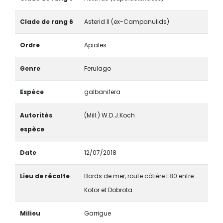
Clade de rang 6
Asterid II (ex-Campanulids)
Ordre
Apiales
Genre
Ferulago
Espèce
galbanifera
Autorités
(Mill.) W.D.J.Koch
espèce
Date
12/07/2018
Lieu de récolte
Bords de mer, route côtière E80 entre
Kotor et Dobrota
Milieu
Garrigue