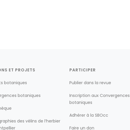
ONS ET PROJETS
PARTICIPER
ts botaniques
Publier dans la revue
rgences botaniques
Inscription aux Convergences
botaniques
thèque
Adhérer à la SBOcc
raphies des vélins de l’herbier
tpellier
Faire un don