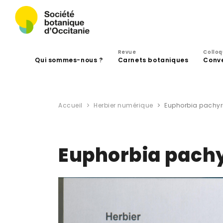
Revue
Collo
Qui sommes-nous ?
Carnets botaniques
Conv
Accueil
Herbier numérique
Euphorbia pachyrrh
Euphorbia pachyr