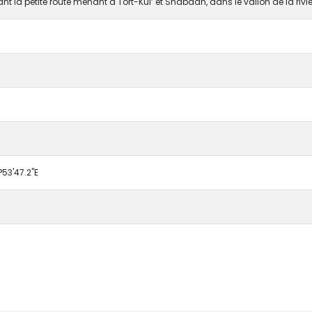
nt la petite route menant à Tort-Kul’ et Shabdan, dans le vallon de la ri
°53'47.2"E