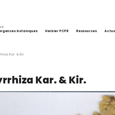
que
ergences botaniques
Herbier PCPR
Ressources
Actua
iza Kar. & Kir.
rhiza Kar. & Kir.