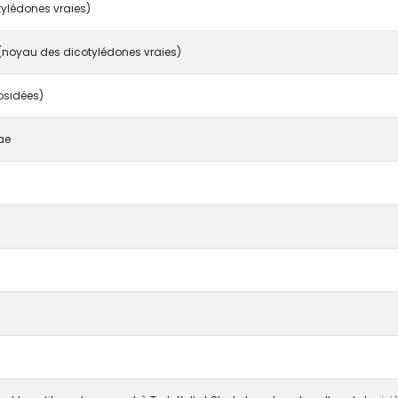
tylédones vraies)
(noyau des dicotylédones vraies)
osidées)
ae