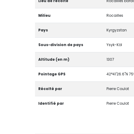
Lieu de récolte
Rocailles borda
Milieu
Rocailles
Pays
Kyrgyzstan
Sous-division de pays
Ysyk-Köl
Altitude (en m)
1307
Pointage GPS
42°41'26.6"N 75
Récolté par
Pierre Coulot
Identifié par
Pierre Coulot