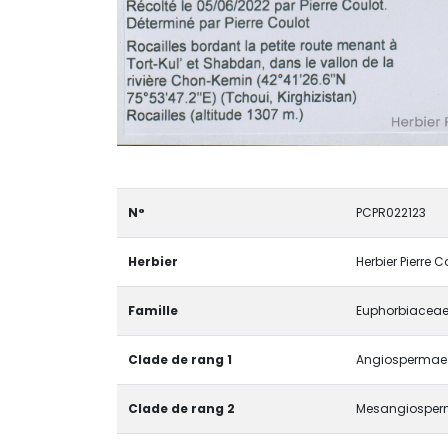
N°
PCPR022123
Herbier
Herbier Pierre 
Famille
Euphorbiacea
Clade de rang 1
Angiospermae /
Clade de rang 2
Mesangiosper