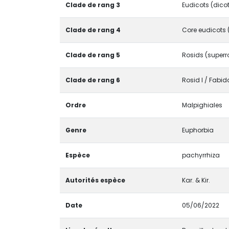
Clade de rang 3
Eudicots (dico
Clade de rang 4
Core eudicots 
Clade de rang 5
Rosids (superr
Clade de rang 6
Rosid I / Fabid
Ordre
Malpighiales
Genre
Euphorbia
Espèce
pachyrrhiza
Autorités espèce
Kar. & Kir.
Date
05/06/2022