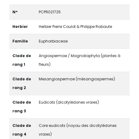
N°
PCPR021725
Herbier
Herbier Pierre Coulot & Philippe Rabaute
Famille
Euphorbiaceae
Clade de
Angiospermae / Magnoliophyta (plantes à
rang 1
fleurs)
Clade de
Mesangiospermae (mésangiospermes)
rang 2
Clade de
Eudicots (dicotylédones vraies)
rang 3
Clade de
Core eudicots (noyau des dicotylédones
rang 4
vraies)