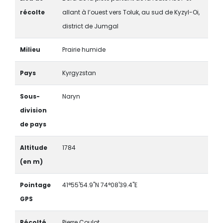
récolte
allant à l’ouest vers Toluk, au sud de Kyzyl-Oi,
district de Jumgal
Milieu
Prairie humide
Pays
Kyrgyzstan
Sous-
Naryn
division
de pays
Altitude
1784
(en m)
Pointage
41°55'54.9"N 74°08'39.4"E
GPS
Récolté
Pierre Coulot