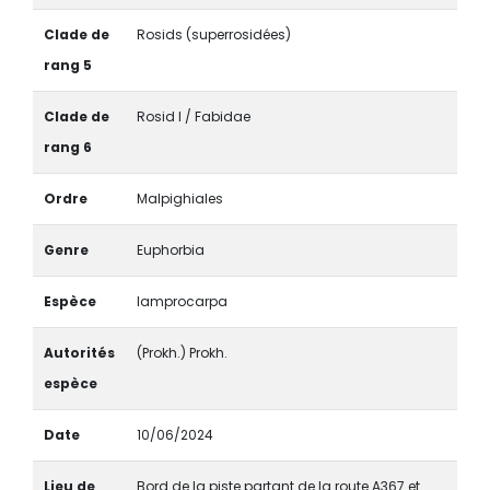
Clade de
Rosids (superrosidées)
rang 5
Clade de
Rosid I / Fabidae
rang 6
Ordre
Malpighiales
Genre
Euphorbia
Espèce
lamprocarpa
Autorités
(Prokh.) Prokh.
espèce
Date
10/06/2024
Lieu de
Bord de la piste partant de la route A367 et