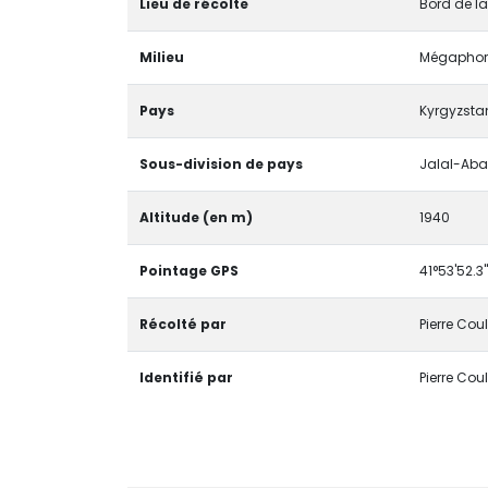
Lieu de récolte
Bord de la 
Milieu
Mégaphor
Pays
Kyrgyzsta
Sous-division de pays
Jalal-Ab
Altitude (en m)
1940
Pointage GPS
41°53'52.3"
Récolté par
Pierre Cou
Identifié par
Pierre Cou