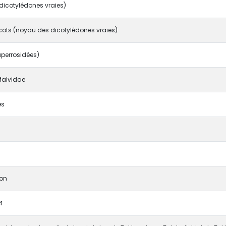
dicotylédones vraies)
cots (noyau des dicotylédones vraies)
uperrosidées)
 Malvidae
es
ton
4