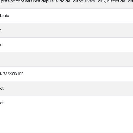
piste partant vers l’est depuis le lac de Toktogul vers Toluk, district de Tok
biaie
n
ad
N 73°23'13.6"E
lot
lot