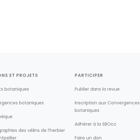
ONS ET PROJETS
PARTICIPER
ts botaniques
Publier dans la revue
rgences botaniques
Inscription aux Convergences
botaniques
thèque
Adhérer à la SBOcc
raphies des vélins de l’herbier
tpellier
Faire un don