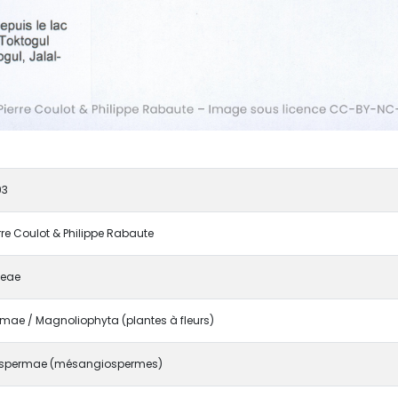
93
erre Coulot & Philippe Rabaute
ceae
mae / Magnoliophyta (plantes à fleurs)
spermae (mésangiospermes)