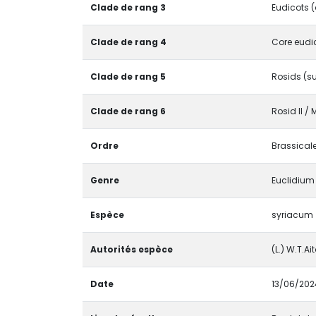
Clade de rang 3
Eudicots (
Clade de rang 4
Core eudi
Clade de rang 5
Rosids (s
Clade de rang 6
Rosid II /
Ordre
Brassical
Genre
Euclidium
Espèce
syriacum
Autorités espèce
(L.) W.T.Ai
Date
13/06/202