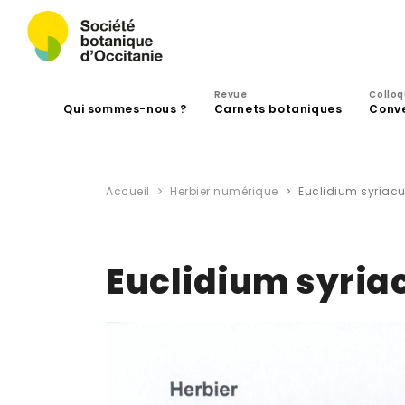
Revue
Collo
Qui sommes-nous ?
Carnets botaniques
Conv
Accueil
Herbier numérique
Euclidium syriacu
Euclidium syria