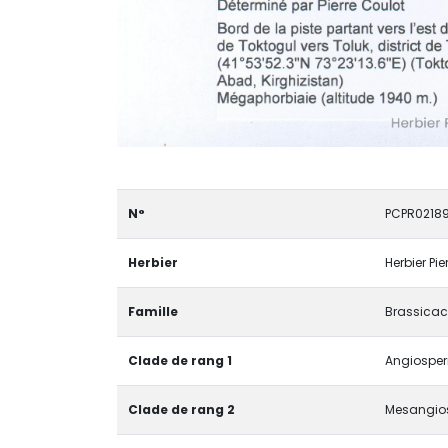
N°
PCPR0218
Herbier
Herbier Pi
Famille
Brassica
Clade de rang 1
Angiosper
Clade de rang 2
Mesangio