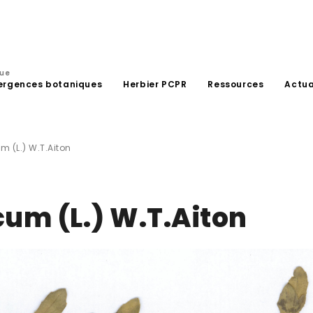
que
ergences botaniques
Herbier PCPR
Ressources
Actua
m (L.) W.T.Aiton
cum (L.) W.T.Aiton