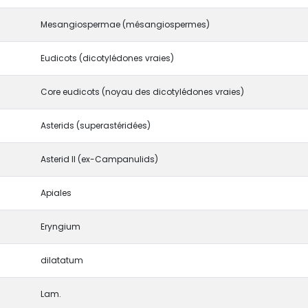
Mesangiospermae (mésangiospermes)
Eudicots (dicotylédones vraies)
Core eudicots (noyau des dicotylédones vraies)
Asterids (superastéridées)
Asterid II (ex-Campanulids)
Apiales
Eryngium
dilatatum
Lam.