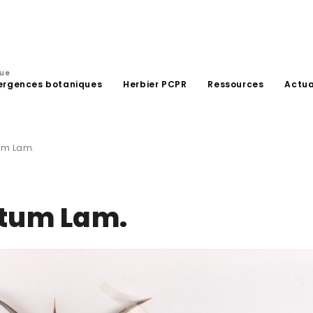
que
ergences botaniques
Herbier PCPR
Ressources
Actua
um Lam.
atum Lam.