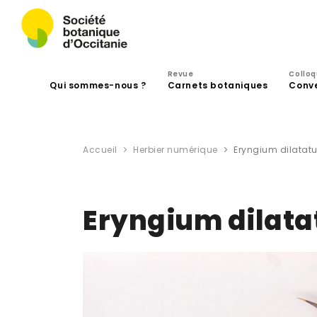
Revue
Collo
Qui sommes-nous ?
Carnets botaniques
Conv
Accueil
Herbier numérique
Eryngium dilatat
Eryngium dilat