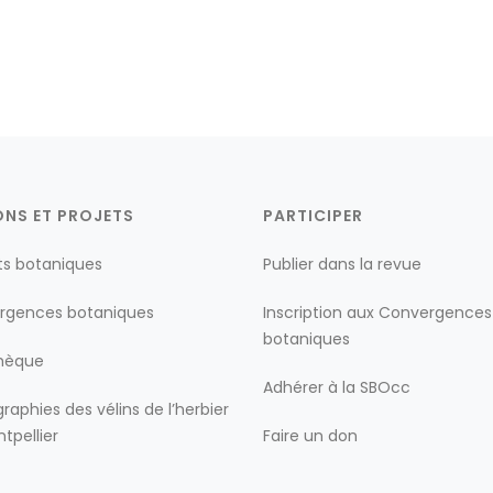
ONS ET PROJETS
PARTICIPER
ts botaniques
Publier dans la revue
rgences botaniques
Inscription aux Convergences
botaniques
thèque
Adhérer à la SBOcc
raphies des vélins de l’herbier
tpellier
Faire un don