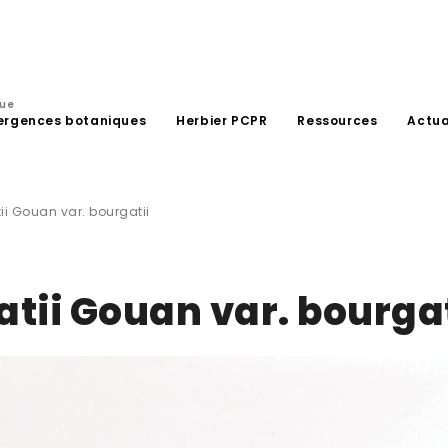
que
ergences botaniques
Herbier PCPR
Ressources
Actua
i Gouan var. bourgatii
tii Gouan var. bourgat