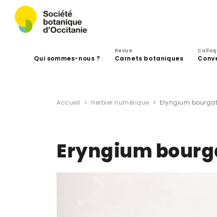
Revue
Collo
Qui sommes-nous ?
Carnets botaniques
Conv
Accueil
Herbier numérique
Eryngium bourgati
Eryngium bourga