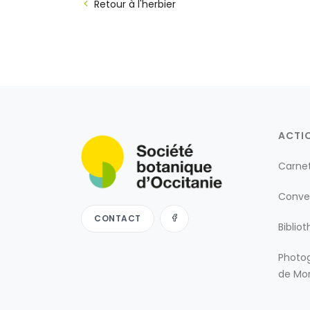
Retour à l'herbier
ACTI
Carne
Conve
CONTACT
Biblio
Photog
de Mon