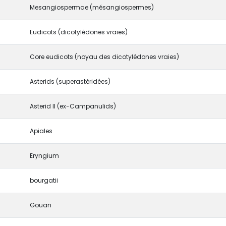
Mesangiospermae (mésangiospermes)
Eudicots (dicotylédones vraies)
Core eudicots (noyau des dicotylédones vraies)
Asterids (superastéridées)
Asterid II (ex-Campanulids)
Apiales
Eryngium
bourgatii
Gouan