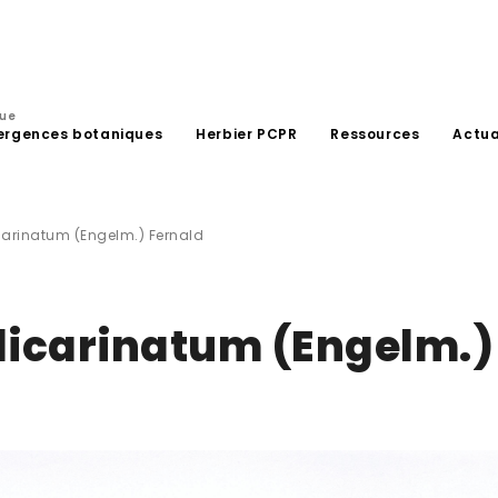
que
ergences botaniques
Herbier PCPR
Ressources
Actua
carinatum (Engelm.) Fernald
dicarinatum (Engelm.)