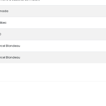
nada
ébec
0
rcel Blondeau
rcel Blondeau