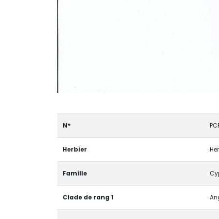
N°
PC
Herbier
Her
Famille
Cy
Clade de rang 1
Ang