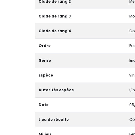
Clade de rang 2
Me
Clade de rang 3
Mo
Clade de rang 4
Co
Ordre
Po
Genre
Er
Espèce
vir
Autorités espèce
(En
Date
05
Lieu de récolte
Côt
Milieu
Fen