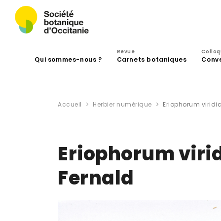
Revue
Collo
Qui sommes-nous ?
Carnets botaniques
Conv
Accueil
Herbier numérique
Eriophorum viridi
Eriophorum viri
Fernald