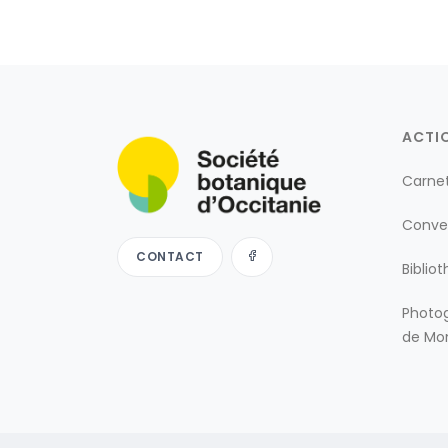
ACTI
Carne
Conve
CONTACT
Biblio
Photog
de Mon