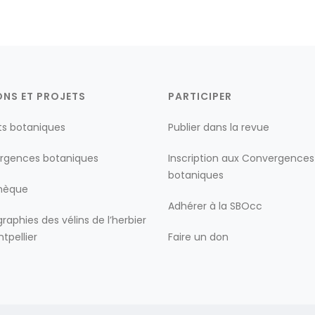
ONS ET PROJETS
PARTICIPER
ts botaniques
Publier dans la revue
rgences botaniques
Inscription aux Convergences
botaniques
thèque
Adhérer à la SBOcc
raphies des vélins de l’herbier
tpellier
Faire un don