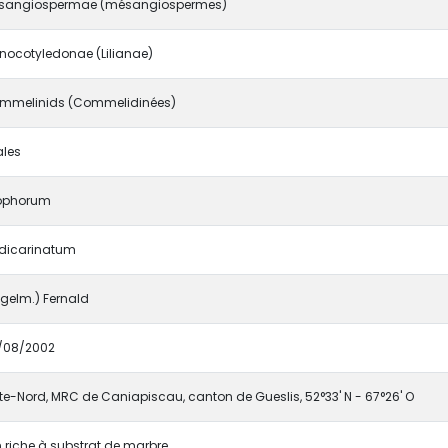
sangiospermae (mésangiospermes)
nocotyledonae (Lilianae)
mmelinids (Commelidinées)
ales
iophorum
idicarinatum
gelm.) Fernald
/08/2002
e-Nord, MRC de Caniapiscau, canton de Gueslis, 52°33' N - 67°26' O
 riche à substrat de marbre