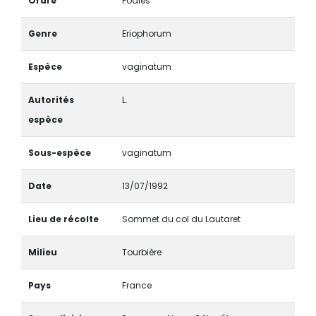
Ordre
Poales
Genre
Eriophorum
Espèce
vaginatum
Autorités
L.
espèce
Sous-espèce
vaginatum
Date
13/07/1992
Lieu de récolte
Sommet du col du Lautaret
Milieu
Tourbière
Pays
France