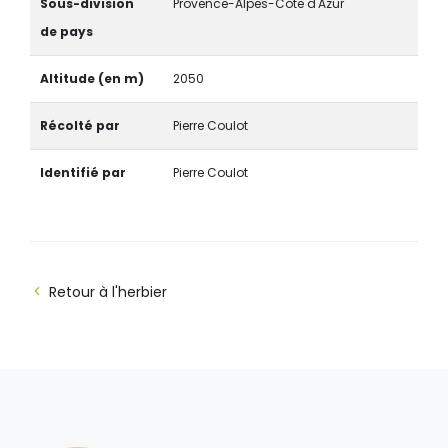
Sous-division
Provence-Alpes-Côte d'Azur
de pays
Altitude (en m)
2050
Récolté par
Pierre Coulot
Identifié par
Pierre Coulot
Retour à l'herbier