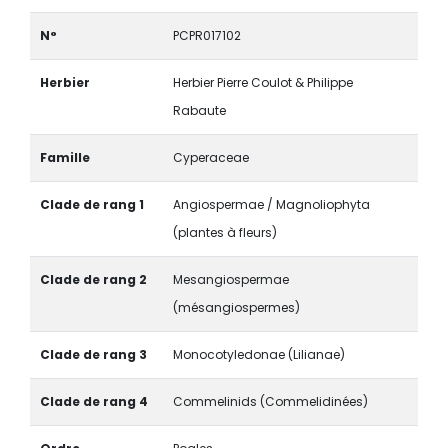
N°
PCPR017102
Herbier
Herbier Pierre Coulot & Philippe
Rabaute
Famille
Cyperaceae
Clade de rang 1
Angiospermae / Magnoliophyta
(plantes à fleurs)
Clade de rang 2
Mesangiospermae
(mésangiospermes)
Clade de rang 3
Monocotyledonae (Lilianae)
Clade de rang 4
Commelinids (Commelidinées)