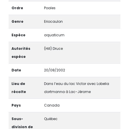
Ordre
Poales
Genre
Eriocaulon
Espèce
aquaticum
Autorités
(Hill) Druce
espèce
Date
20/08/2002
Lieu de
Dans l’eau du lac Victor avec Lobelia
récolte
dortmanna à Lac-Jérome
Pays
Canada
Sous-
Québec
division de