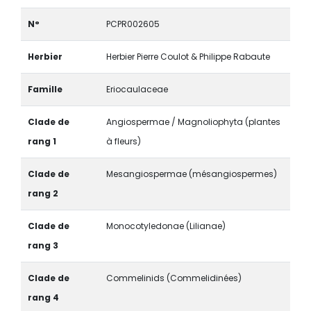
N°
PCPR002605
Herbier
Herbier Pierre Coulot & Philippe Rabaute
Famille
Eriocaulaceae
Clade de
Angiospermae / Magnoliophyta (plantes
rang 1
à fleurs)
Clade de
Mesangiospermae (mésangiospermes)
rang 2
Clade de
Monocotyledonae (Lilianae)
rang 3
Clade de
Commelinids (Commelidinées)
rang 4