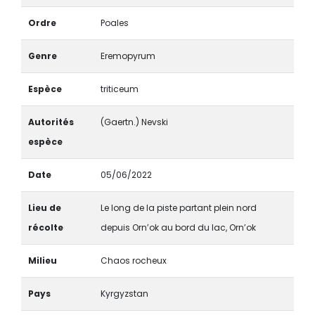
Ordre
Poales
Genre
Eremopyrum
Espèce
triticeum
Autorités
(Gaertn.) Nevski
espèce
Date
05/06/2022
Lieu de
Le long de la piste partant plein nord
récolte
depuis Orn’ok au bord du lac, Orn’ok
Milieu
Chaos rocheux
Pays
Kyrgyzstan