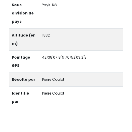
Sous-
Ysyk-Köl
division de
pays
Altitude (en
1832
m)
Pointage
42°38'07.8"N 76°52'03.2"E
GPS
Récolté par
Pierre Coulot
Identifié
Pierre Coulot
par