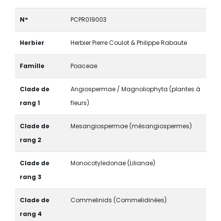
N°
PCPR019003
Herbier
Herbier Pierre Coulot & Philippe Rabaute
Famille
Poaceae
Clade de
Angiospermae / Magnoliophyta (plantes à
rang 1
fleurs)
Clade de
Mesangiospermae (mésangiospermes)
rang 2
Clade de
Monocotyledonae (Lilianae)
rang 3
Clade de
Commelinids (Commelidinées)
rang 4