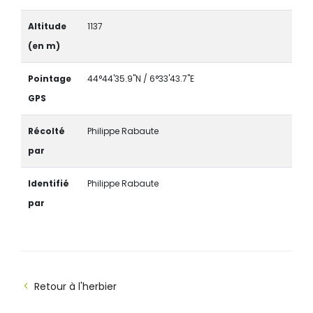
Altitude
1137
(en m)
Pointage
44°44'35.9"N / 6°33'43.7"E
GPS
Récolté
Philippe Rabaute
par
Identifié
Philippe Rabaute
par
Retour à l'herbier