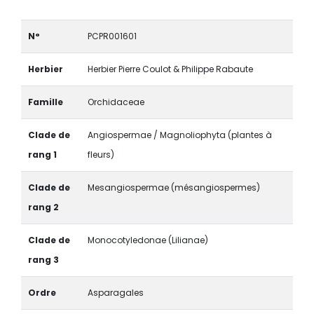
N°
PCPR001601
Herbier
Herbier Pierre Coulot & Philippe Rabaute
Famille
Orchidaceae
Clade de
Angiospermae / Magnoliophyta (plantes à
rang 1
fleurs)
Clade de
Mesangiospermae (mésangiospermes)
rang 2
Clade de
Monocotyledonae (Lilianae)
rang 3
Ordre
Asparagales