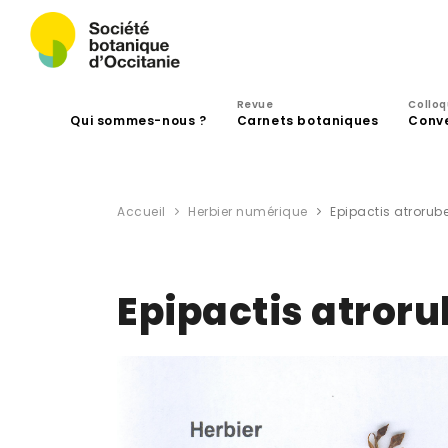
Revue
Collo
Qui sommes-nous ?
Carnets botaniques
Conv
Accueil
Herbier numérique
Epipactis atrorub
Epipactis atror