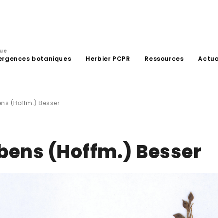
que
ergences botaniques
Herbier PCPR
Ressources
Actua
ens (Hoffm.) Besser
ubens (Hoffm.) Besser