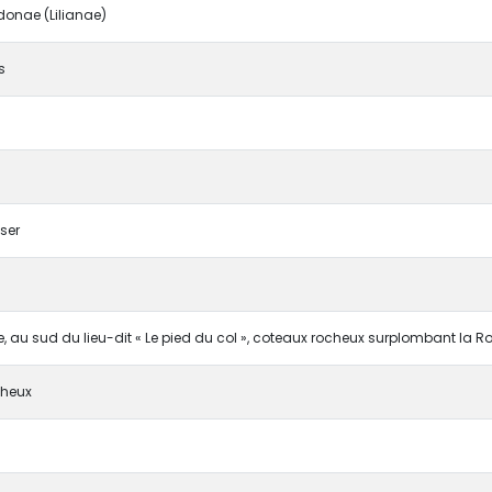
onae (Lilianae)
s
ser
ne, au sud du lieu-dit « Le pied du col », coteaux rocheux surplombant la
cheux