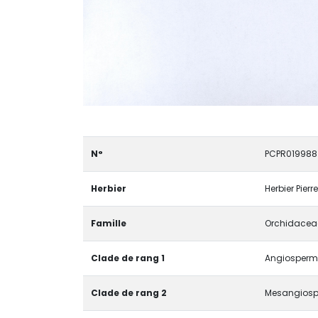
N°
PCPR019988
Herbier
Herbier Pier
Famille
Orchidacea
Clade de rang 1
Angiosperma
Clade de rang 2
Mesangiosp