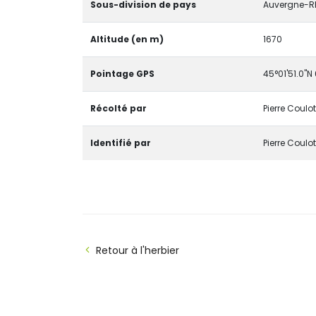
Sous-division de pays
Auvergne-R
Altitude (en m)
1670
Pointage GPS
45°01'51.0"N 
Récolté par
Pierre Coulot
Identifié par
Pierre Coulot
Retour à l'herbier