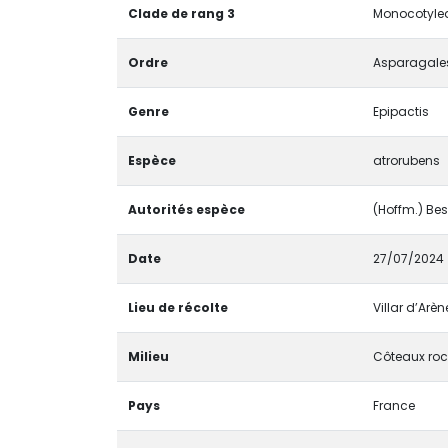
Clade de rang 3
Monocotyled
Ordre
Asparagale
Genre
Epipactis
Espèce
atrorubens
Autorités espèce
(Hoffm.) Bes
Date
27/07/2024
Lieu de récolte
Villar d’Arè
Milieu
Côteaux ro
Pays
France