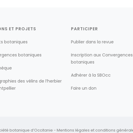
ONS ET PROJETS
PARTICIPER
ts botaniques
Publier dans la revue
rgences botaniques
Inscription aux Convergences
botaniques
thèque
Adhérer à la SBOcc
raphies des vélins de l’herbier
tpellier
Faire un don
ciété botanique d’Occitanie -
Mentions légales
et
conditions générales