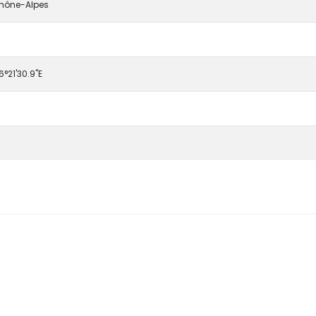
hône-Alpes
6°21'30.9"E