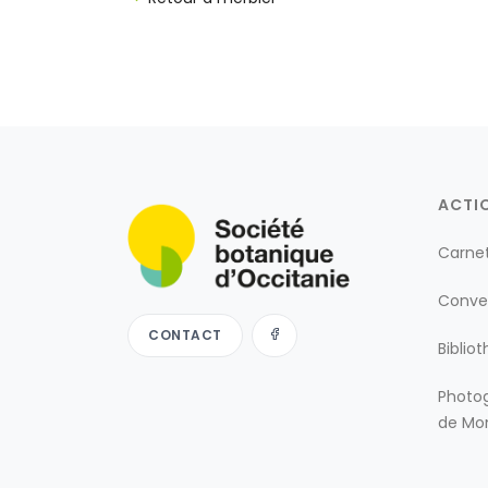
ACTI
Carne
Conve
CONTACT
Biblio
Photog
de Mon