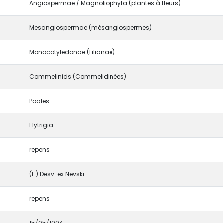
Angiospermae / Magnoliophyta (plantes à fleurs)
Mesangiospermae (mésangiospermes)
Monocotyledonae (Lilianae)
Commelinids (Commelidinées)
Poales
Elytrigia
repens
(L.) Desv. ex Nevski
repens
15/05/1994