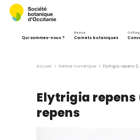
Revue
Collo
Qui sommes-nous ?
Carnets botaniques
Conv
Accueil
Herbier numérique
Elytrigia repens (
Elytrigia repens 
repens