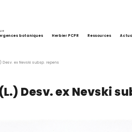
que
ergences botaniques
Herbier PCPR
Ressources
Actua
L.) Desv. ex Nevski subsp. repens
(L.) Desv. ex Nevski su