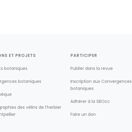
ONS ET PROJETS
PARTICIPER
ts botaniques
Publier dans la revue
rgences botaniques
Inscription aux Convergences
botaniques
thèque
Adhérer à la SBOcc
raphies des vélins de l’herbier
tpellier
Faire un don