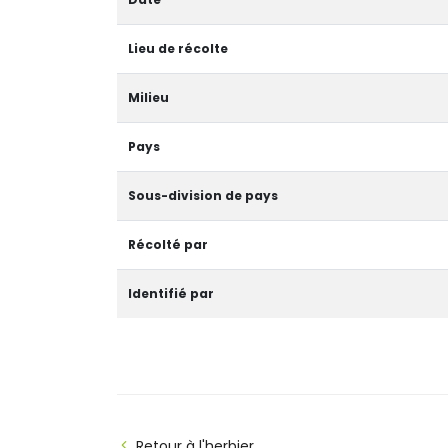
Lieu de récolte
Milieu
Pays
Sous-division de pays
Récolté par
Identifié par
Retour à l'herbier