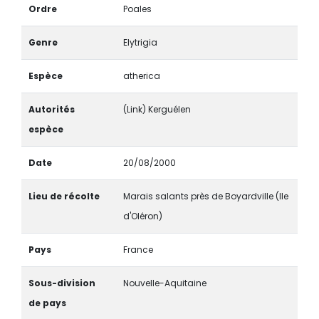
Ordre
Poales
Genre
Elytrigia
Espèce
atherica
Autorités
(Link) Kerguélen
espèce
Date
20/08/2000
Lieu de récolte
Marais salants près de Boyardville (Ile
d'Oléron)
Pays
France
Sous-division
Nouvelle-Aquitaine
de pays