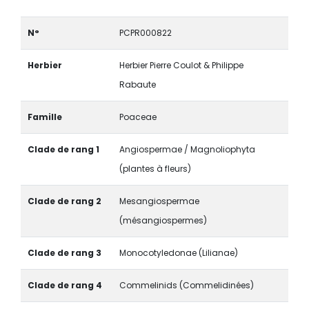
N°
PCPR000822
Herbier
Herbier Pierre Coulot & Philippe
Rabaute
Famille
Poaceae
Clade de rang 1
Angiospermae / Magnoliophyta
(plantes à fleurs)
Clade de rang 2
Mesangiospermae
(mésangiospermes)
Clade de rang 3
Monocotyledonae (Lilianae)
Clade de rang 4
Commelinids (Commelidinées)