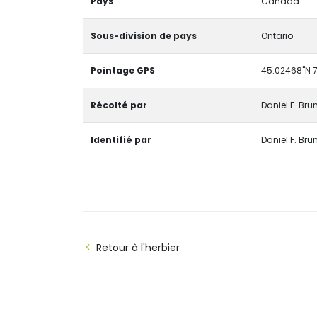
Pays
Canada
Sous-division de pays
Ontario
Pointage GPS
45.02468"N 7
Récolté par
Daniel F. Bru
Identifié par
Daniel F. Bru
Retour à l'herbier