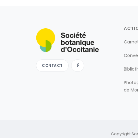
ACTI
Carne
Conve
CONTACT
Biblio
Photog
de Mon
Copyright So