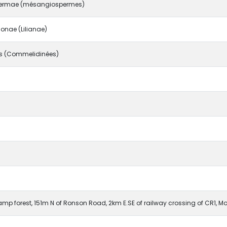
ermae (mésangiospermes)
nae (Lilianae)
 (Commelidinées)
mp forest, 151m N of Ronson Road, 2km E.SE of railway crossing of CR1, Mo