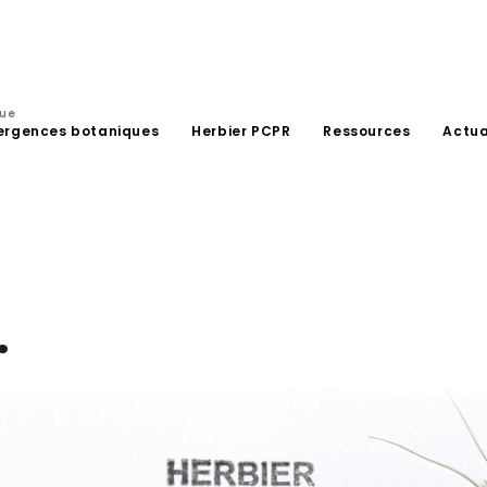
que
ergences botaniques
Herbier PCPR
Ressources
Actua
.