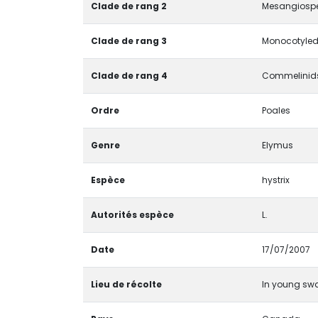
Clade de rang 2
Mesangiosp
Clade de rang 3
Monocotyledo
Clade de rang 4
Commelinids
Ordre
Poales
Genre
Elymus
Espèce
hystrix
Autorités espèce
L.
Date
17/07/2007
Lieu de récolte
In young swa