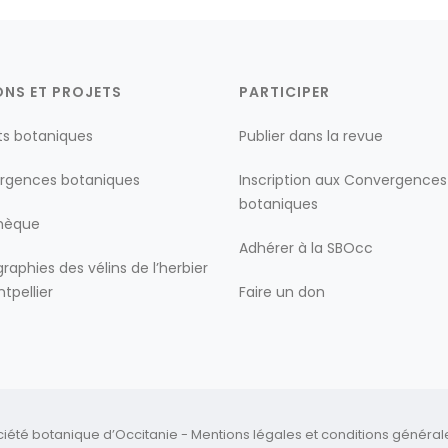
ONS ET PROJETS
PARTICIPER
ts botaniques
Publier dans la revue
rgences botaniques
Inscription aux Convergences
botaniques
thèque
Adhérer à la SBOcc
raphies des vélins de l’herbier
tpellier
Faire un don
ciété botanique d’Occitanie -
Mentions légales
et
conditions générales