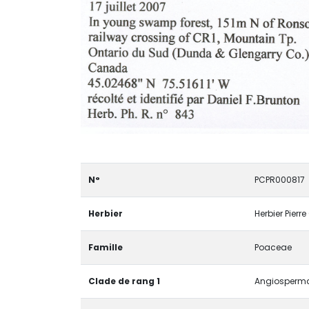
N°
PCPR000817
Herbier
Herbier Pierr
Famille
Poaceae
Clade de rang 1
Angiospermae