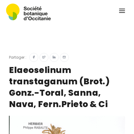
Qui sommes-nous ?
Revue
Carnets botaniques
Colloque
Convergences botaniques
Partager :
Herbier PCPR
Elaeoselinum
transtaganum (Brot.)
Ressources
Gonz.-Toral, Sanna,
Actualités et calendrier
Nava, Fern.Prieto & Ci
Contact