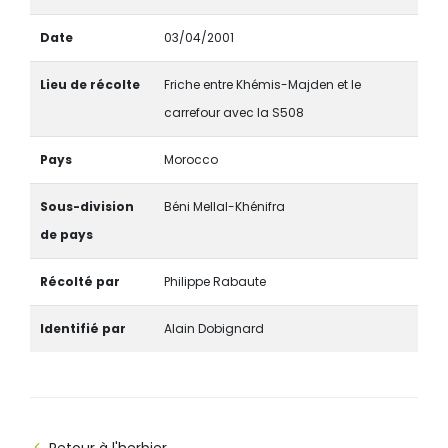
Date
03/04/2001
Lieu de récolte
Friche entre Khémis-Majden et le
carrefour avec la S508
Pays
Morocco
Sous-division
Béni Mellal-Khénifra
de pays
Récolté par
Philippe Rabaute
Identifié par
Alain Dobignard