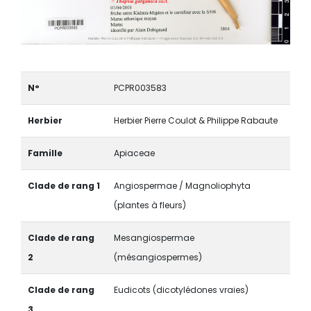
N°
PCPR003583
Herbier
Herbier Pierre Coulot & Philippe Rabaute
Famille
Apiaceae
Clade de rang 1
Angiospermae / Magnoliophyta
(plantes à fleurs)
Clade de rang
Mesangiospermae
2
(mésangiospermes)
Clade de rang
Eudicots (dicotylédones vraies)
3