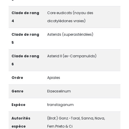
Clade de rang
Core eudicots (noyau des
4
dicotylédones vraies)
Clade de rang
Asterids (superastéridées)
5
Clade de rang
Asterid II (ex-Campanulids)
6
Ordre
Apiales
Genre
Elaeoselinum
Espèce
transtaganum
Autorités
(Brot.) Gonz.-Toral, Sanna, Nava,
espèce
Fern.Prieto & Ci