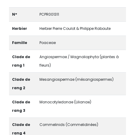
N°
PCPR001311
Herbier
Herbier Pierre Coulot & Philippe Rabaute
Famille
Poaceae
Clade de
Angiospermae / Magnoliophyta (plantes à
rang 1
fleurs)
Clade de
Mesangiospermae (mésangiospermes)
rang 2
Clade de
Monocotyledonae (Lilianae)
rang 3
Clade de
Commelinids (Commelidinées)
rang 4