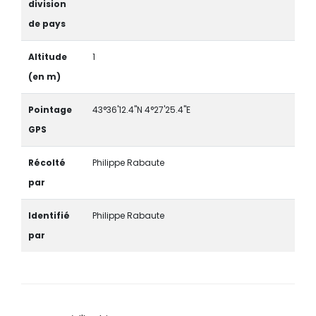
division
de pays
Altitude
1
(en m)
Pointage
43°36'12.4"N 4°27'25.4"E
GPS
Récolté
Philippe Rabaute
par
Identifié
Philippe Rabaute
par