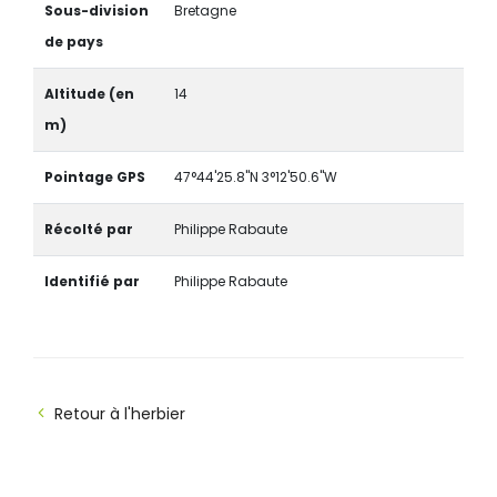
Sous-division
Bretagne
de pays
Altitude (en
14
m)
Pointage GPS
47°44'25.8"N 3°12'50.6"W
Récolté par
Philippe Rabaute
Identifié par
Philippe Rabaute
Retour à l'herbier