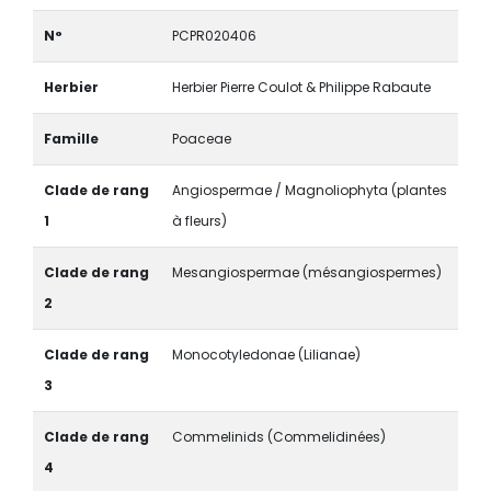
N°
PCPR020406
Herbier
Herbier Pierre Coulot & Philippe Rabaute
Famille
Poaceae
Clade de rang
Angiospermae / Magnoliophyta (plantes
1
à fleurs)
Clade de rang
Mesangiospermae (mésangiospermes)
2
Clade de rang
Monocotyledonae (Lilianae)
3
Clade de rang
Commelinids (Commelidinées)
4