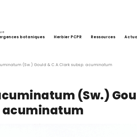
que
ergences botaniques
Herbier PCPR
Ressources
Actua
uminatum (Sw.) Gould & C.A.Clark subsp. acuminatum
acuminatum (Sw.) Gou
p. acuminatum