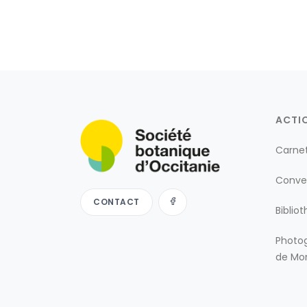
ACTI
Carne
Conve
CONTACT
Biblio
Photog
de Mon