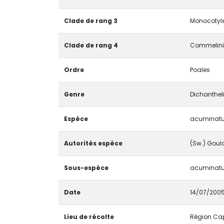
Clade de rang 3
Monocotyle
Clade de rang 4
Commelini
Ordre
Poales
Genre
Dichanthe
Espèce
acuminat
Autorités espèce
(Sw.) Gould
Sous-espèce
acuminat
Date
14/07/200
Lieu de récolte
Région Capi