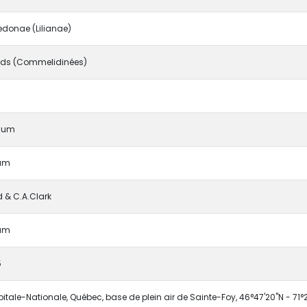
donae (Lilianae)
ds (Commelidinées)
lium
um
 & C.A.Clark
um
5
tale-Nationale, Québec, base de plein air de Sainte-Foy, 46°47'20''N - 71°2