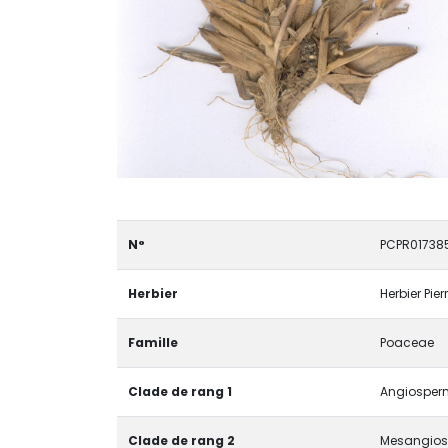
N°
PCPR01738
Herbier
Herbier Pie
Famille
Poaceae
Clade de rang 1
Angiosperm
Clade de rang 2
Mesangios