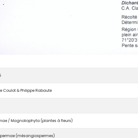
5
rre Coulot & Philippe Rabaute
ae / Magnoliophyta (plantes à fleurs)
permae (mésangiospermes)