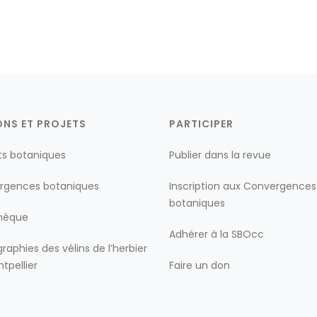
ONS ET PROJETS
PARTICIPER
ts botaniques
Publier dans la revue
rgences botaniques
Inscription aux Convergences
botaniques
thèque
Adhérer à la SBOcc
raphies des vélins de l’herbier
tpellier
Faire un don