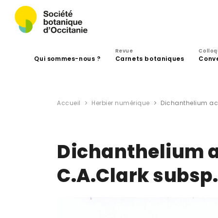
Revue
Collo
Qui sommes-nous ?
Carnets botaniques
Conv
Accueil
Herbier numérique
Dichanthelium ac
Dichanthelium 
C.A.Clark subs