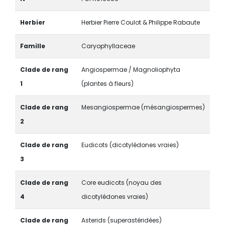
Herbier
Herbier Pierre Coulot & Philippe Rabaute
Famille
Caryophyllaceae
Clade de rang
Angiospermae / Magnoliophyta
1
(plantes à fleurs)
Clade de rang
Mesangiospermae (mésangiospermes)
2
Clade de rang
Eudicots (dicotylédones vraies)
3
Clade de rang
Core eudicots (noyau des
4
dicotylédones vraies)
Clade de rang
Asterids (superastéridées)