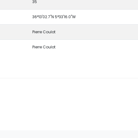
35
36°13'02.7"N 5°33'16.0"W
Pierre Coulot
Pierre Coulot