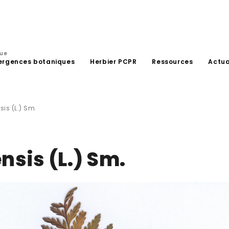
que
ergences botaniques
Herbier PCPR
Ressources
Actua
is (L.) Sm.
nsis (L.) Sm.