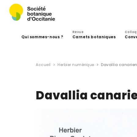
Revue
Collo
Qui sommes-nous ?
Carnets botaniques
Conv
Accueil
Herbier numérique
Davallia canariens
Davallia canarie