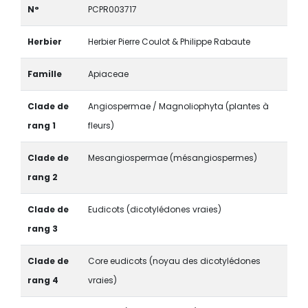
N°
PCPR003717
Herbier
Herbier Pierre Coulot & Philippe Rabaute
Famille
Apiaceae
Clade de
Angiospermae / Magnoliophyta (plantes à
rang 1
fleurs)
Clade de
Mesangiospermae (mésangiospermes)
rang 2
Clade de
Eudicots (dicotylédones vraies)
rang 3
Clade de
Core eudicots (noyau des dicotylédones
rang 4
vraies)