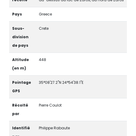
Pays
Greece
Sous-
Crete
division
de pays
Altitude
448
(en m)
Pointage
35°08'27.2"N 24°54'38.1"E
GPS
Récolté
Pierre Coulot
par
Identifié
Philippe Rabaute