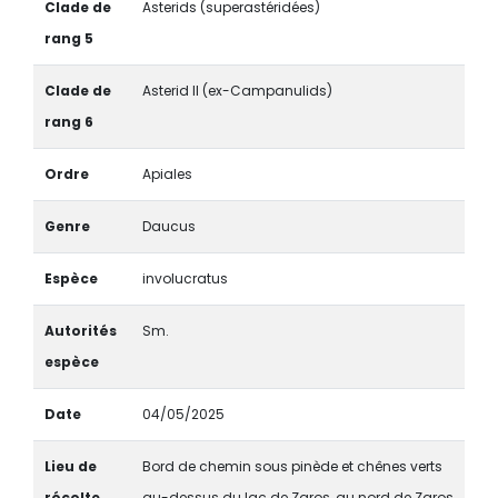
Clade de
Asterids (superastéridées)
rang 5
Clade de
Asterid II (ex-Campanulids)
rang 6
Ordre
Apiales
Genre
Daucus
Espèce
involucratus
Autorités
Sm.
espèce
Date
04/05/2025
Lieu de
Bord de chemin sous pinède et chênes verts
récolte
au-dessus du lac de Zaros, au nord de Zaros