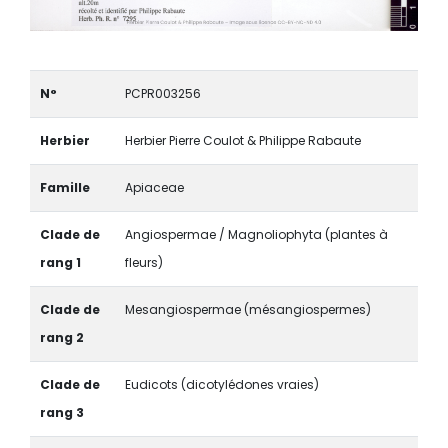
N°
PCPR003256
Herbier
Herbier Pierre Coulot & Philippe Rabaute
Famille
Apiaceae
Clade de
Angiospermae / Magnoliophyta (plantes à
rang 1
fleurs)
Clade de
Mesangiospermae (mésangiospermes)
rang 2
Clade de
Eudicots (dicotylédones vraies)
rang 3