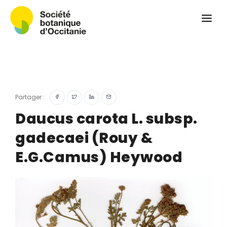
Qui sommes-nous ?
Revue
Carnets botaniques
Colloque
Convergences botaniques
Partager :
Herbier PCPR
Daucus carota L. subsp.
gadecaei (Rouy &
Ressources
E.G.Camus) Heywood
Actualités et calendrier
Contact