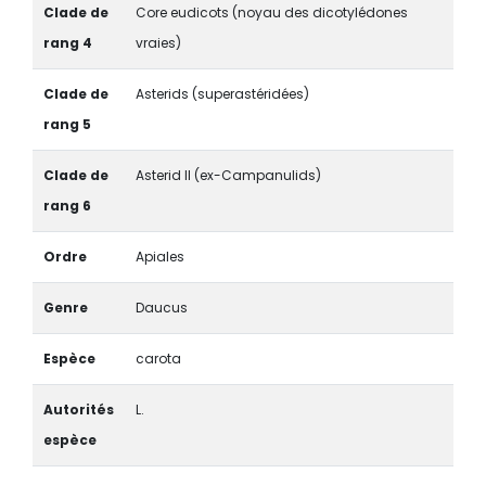
Clade de
Core eudicots (noyau des dicotylédones
rang 4
vraies)
Clade de
Asterids (superastéridées)
rang 5
Clade de
Asterid II (ex-Campanulids)
rang 6
Ordre
Apiales
Genre
Daucus
Espèce
carota
Autorités
L.
espèce