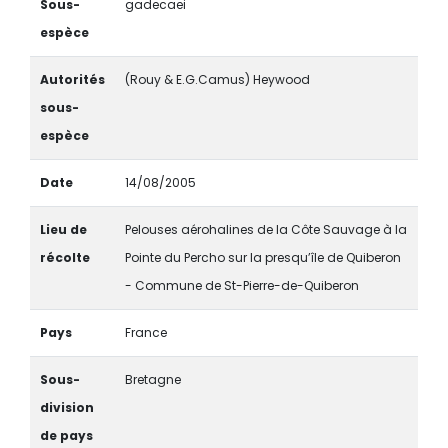
Sous-
gadecaei
espèce
Autorités
(Rouy & E.G.Camus) Heywood
sous-
espèce
Date
14/08/2005
Lieu de
Pelouses aérohalines de la Côte Sauvage à la
récolte
Pointe du Percho sur la presqu’île de Quiberon
- Commune de St-Pierre-de-Quiberon
Pays
France
Sous-
Bretagne
division
de pays