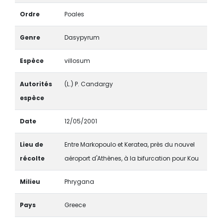
Ordre
Poales
Genre
Dasypyrum
Espèce
villosum
Autorités
(L.) P. Candargy
espèce
Date
12/05/2001
Lieu de
Entre Markopoulo et Keratea, près du nouvel
récolte
aéroport d'Athènes, à la bifurcation pour Kou
Milieu
Phrygana
Pays
Greece