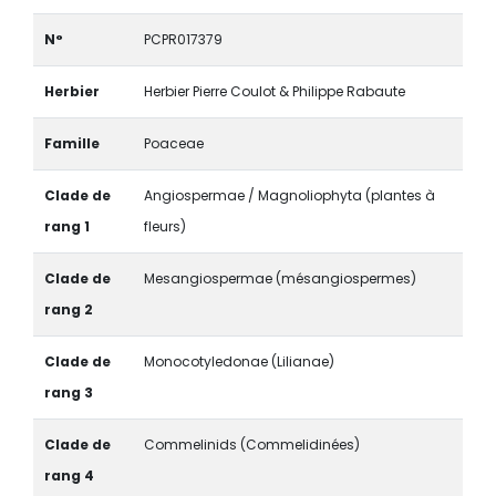
N°
PCPR017379
Herbier
Herbier Pierre Coulot & Philippe Rabaute
Famille
Poaceae
Clade de
Angiospermae / Magnoliophyta (plantes à
rang 1
fleurs)
Clade de
Mesangiospermae (mésangiospermes)
rang 2
Clade de
Monocotyledonae (Lilianae)
rang 3
Clade de
Commelinids (Commelidinées)
rang 4