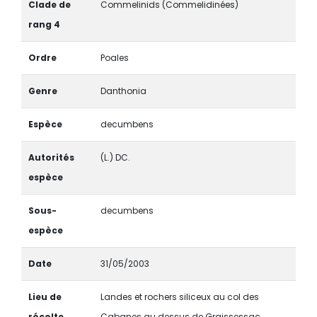
Clade de
Commelinids (Commelidinées)
rang 4
Ordre
Poales
Genre
Danthonia
Espèce
decumbens
Autorités
(L.) DC.
espèce
Sous-
decumbens
espèce
Date
31/05/2003
Lieu de
Landes et rochers siliceux au col des
récolte
Cabanes au dessus de Graissessac