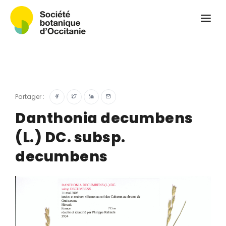
Qui sommes-nous ?
Revue
Carnets botaniques
Colloque
Convergences botaniques
Partager :
Herbier PCPR
Danthonia decumbens
(L.) DC. subsp.
Ressources
decumbens
Actualités et calendrier
Contact