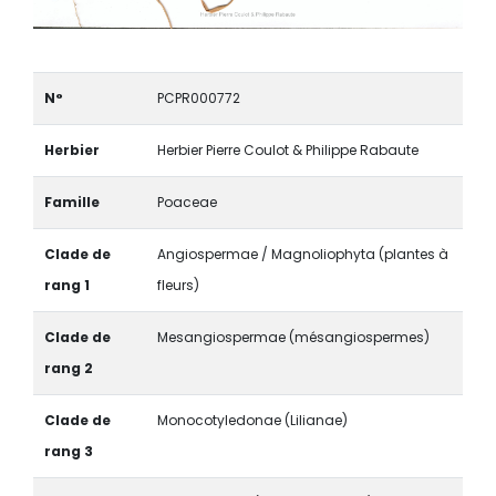
N°
PCPR000772
Herbier
Herbier Pierre Coulot & Philippe Rabaute
Famille
Poaceae
Clade de
Angiospermae / Magnoliophyta (plantes à
rang 1
fleurs)
Clade de
Mesangiospermae (mésangiospermes)
rang 2
Clade de
Monocotyledonae (Lilianae)
rang 3