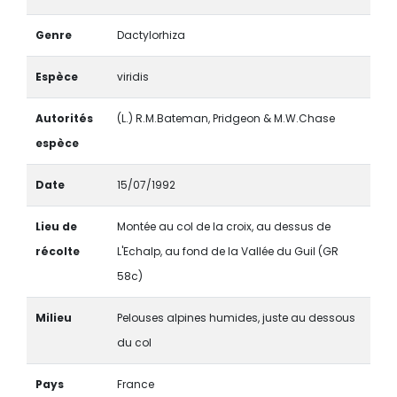
Genre
Dactylorhiza
Espèce
viridis
Autorités
(L.) R.M.Bateman, Pridgeon & M.W.Chase
espèce
Date
15/07/1992
Lieu de
Montée au col de la croix, au dessus de
récolte
L'Echalp, au fond de la Vallée du Guil (GR
58c)
Milieu
Pelouses alpines humides, juste au dessous
du col
Pays
France