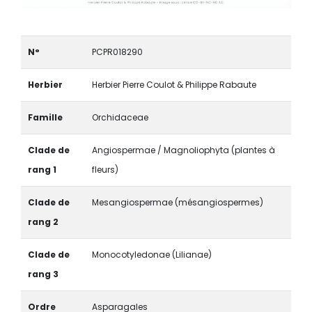
N°
PCPR018290
Herbier
Herbier Pierre Coulot & Philippe Rabaute
Famille
Orchidaceae
Clade de
Angiospermae / Magnoliophyta (plantes à
rang 1
fleurs)
Clade de
Mesangiospermae (mésangiospermes)
rang 2
Clade de
Monocotyledonae (Lilianae)
rang 3
Ordre
Asparagales