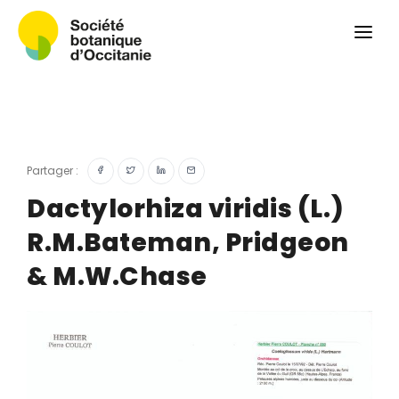
Qui sommes-nous ?
Revue
Carnets botaniques
Colloque
Convergences botaniques
Partager :
Herbier PCPR
Dactylorhiza viridis (L.)
R.M.Bateman, Pridgeon
Ressources
& M.W.Chase
Actualités et calendrier
Contact