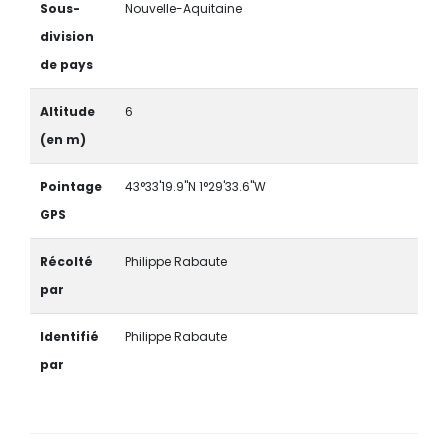
Sous-
Nouvelle-Aquitaine
division
de pays
Altitude
6
(en m)
Pointage
43°33'19.9"N 1°29'33.6"W
GPS
Récolté
Philippe Rabaute
par
Identifié
Philippe Rabaute
par