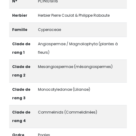
N°
PCPR019116
Herbier
Herbier Pierre Coulot & Philippe Rabaute
Famille
Cyperaceae
Clade de
Angiospermae / Magnoliophyta (plantes à
rang 1
fleurs)
Clade de
Mesangiospermae (mésangiospermes)
rang 2
Clade de
Monocotyledonae (Lilianae)
rang 3
Clade de
Commelinids (Commelidinées)
rang 4
Ordre
Poales