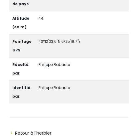
de pays
Altitude
44
(en m)
Pointage
43°12'03.6"N 6°25'18.7"E
GPS
Récolté
Philippe Rabaute
par
Identifié
Philippe Rabaute
par
Retour à l'herbier