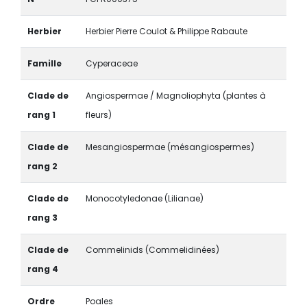
Herbier
Herbier Pierre Coulot & Philippe Rabaute
Famille
Cyperaceae
Clade de
Angiospermae / Magnoliophyta (plantes à
rang 1
fleurs)
Clade de
Mesangiospermae (mésangiospermes)
rang 2
Clade de
Monocotyledonae (Lilianae)
rang 3
Clade de
Commelinids (Commelidinées)
rang 4
Ordre
Poales