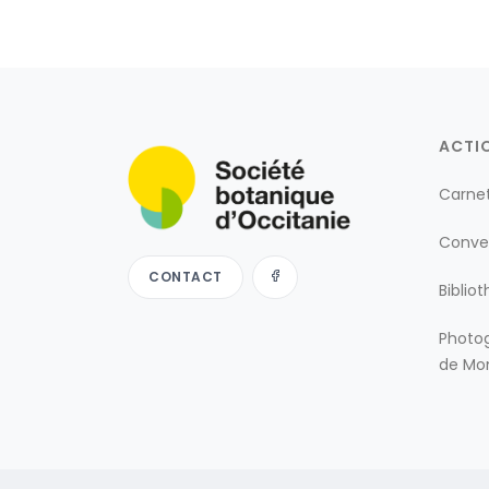
ACTI
Carne
Conve
CONTACT
Biblio
Photog
de Mon