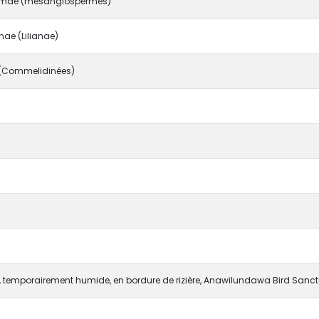
mae (mésangiospermes)
ae (Lilianae)
(Commelidinées)
 temporairement humide, en bordure de rizière, Anawilundawa Bird Sanc