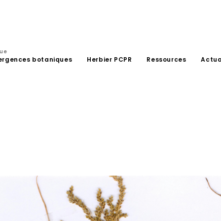
que
ergences botaniques
Herbier PCPR
Ressources
Actua