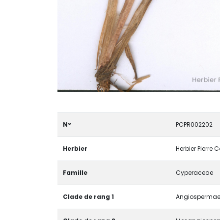
N°
PCPR002202
Herbier
Herbier Pierre 
Famille
Cyperaceae
Clade de rang 1
Angiospermae 