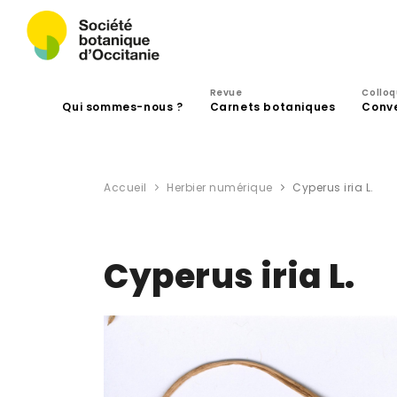
Revue
Collo
Qui sommes-nous ?
Carnets botaniques
Conv
Accueil
Herbier numérique
Cyperus iria L.
Cyperus iria L.