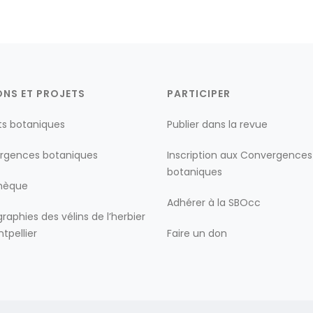
ONS ET PROJETS
PARTICIPER
ts botaniques
Publier dans la revue
rgences botaniques
Inscription aux Convergences
botaniques
thèque
Adhérer à la SBOcc
raphies des vélins de l’herbier
tpellier
Faire un don