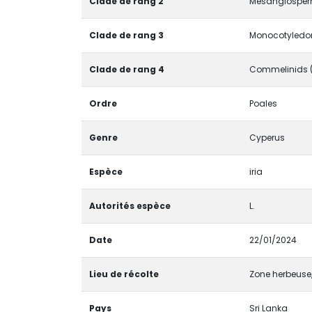
Clade de rang 2
Mesangiosper
Clade de rang 3
Monocotyledon
Clade de rang 4
Commelinids 
Ordre
Poales
Genre
Cyperus
Espèce
iria
Autorités espèce
L.
Date
22/01/2024
Lieu de récolte
Zone herbeuse,
Pays
Sri Lanka