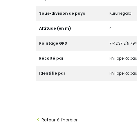
Sous-division de pays
Kurunegala
Altitude (en m)
4
Pointage GPS
7°42'37.2"N 79°
Récolté par
Philippe Rabau
Identifié par
Philippe Rabau
Retour à l'herbier