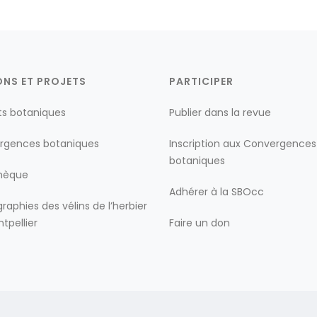
ONS ET PROJETS
PARTICIPER
ts botaniques
Publier dans la revue
rgences botaniques
Inscription aux Convergences
botaniques
thèque
Adhérer à la SBOcc
raphies des vélins de l’herbier
tpellier
Faire un don