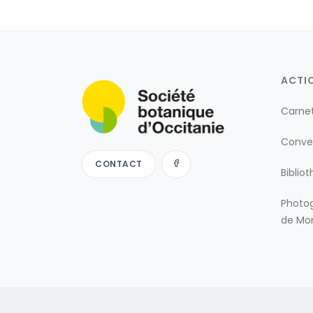
ACTI
Carne
Conve
CONTACT
Biblio
Photog
de Mon