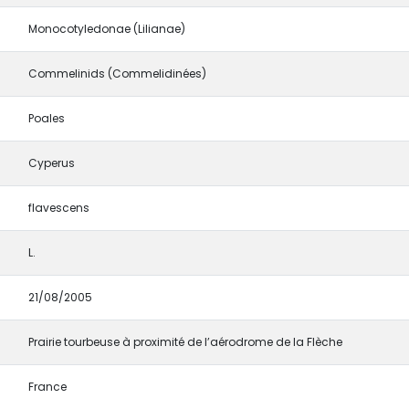
Monocotyledonae (Lilianae)
Commelinids (Commelidinées)
Poales
Cyperus
flavescens
L.
21/08/2005
Prairie tourbeuse à proximité de l’aérodrome de la Flèche
France