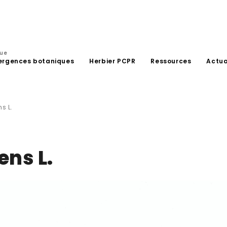
que
ergences botaniques
Herbier PCPR
Ressources
Actua
s L.
ens L.