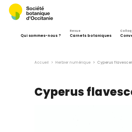
Revue
Collo
Qui sommes-nous ?
Carnets botaniques
Conv
Accueil
Herbier numérique
Cyperus flavescen
Cyperus flavesc