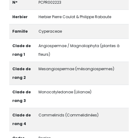
N°
PCPR002223
Herbier
Herbier Pierre Coulot & Philippe Rabaute
Famille
Cyperaceae
Clade de
Angiospermae / Magnoliophyta (plantes à
rang 1
fleurs)
Clade de
Mesangiospermae (mésangiospermes)
rang 2
Clade de
Monocotyledonae (Lilianae)
rang 3
Clade de
Commelinids (Commelidinées)
rang 4