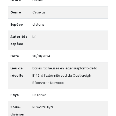
Ordre
Poales
Genre
Cyperus
Espèce
distans
Autorités
L.f.
espèce
Date
28/01/2024
Lieu de
Dalles rocheuses en léger surplomb de la
récolte
B149, à l’extrémité sud du Castlereigh
Réservoir – Norwood
Pays
Sri Lanka
Sous-
Nuwara Eliya
division