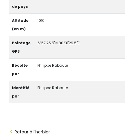
de pays
Altitude
1010
(en m)
Pointage
6°57'25.5"N 80°31'29.5"E
GPS
Récolté
Philippe Rabaute
par
Identifié
Philippe Rabaute
par
Retour à l'herbier