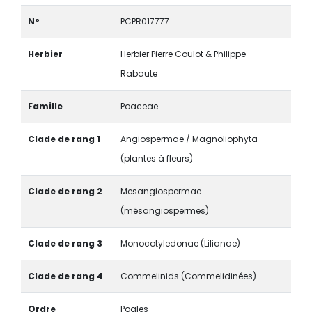
N°
PCPR017777
Herbier
Herbier Pierre Coulot & Philippe
Rabaute
Famille
Poaceae
Clade de rang 1
Angiospermae / Magnoliophyta
(plantes à fleurs)
Clade de rang 2
Mesangiospermae
(mésangiospermes)
Clade de rang 3
Monocotyledonae (Lilianae)
Clade de rang 4
Commelinids (Commelidinées)
Ordre
Poales