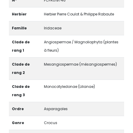
N°
PCPR019746
Herbier
Herbier Pierre Coulot & Philippe Rabaute
Famille
Iridaceae
Clade de
Angiospermae / Magnoliophyta (plantes
rang 1
à fleurs)
Clade de
Mesangiospermae (mésangiospermes)
rang 2
Clade de
Monocotyledonae (Lilianae)
rang 3
Ordre
Asparagales
Genre
Crocus