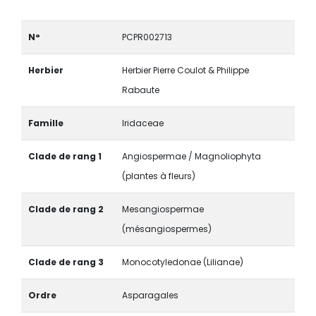
N°
PCPR002713
Herbier
Herbier Pierre Coulot & Philippe
Rabaute
Famille
Iridaceae
Clade de rang 1
Angiospermae / Magnoliophyta
(plantes à fleurs)
Clade de rang 2
Mesangiospermae
(mésangiospermes)
Clade de rang 3
Monocotyledonae (Lilianae)
Ordre
Asparagales