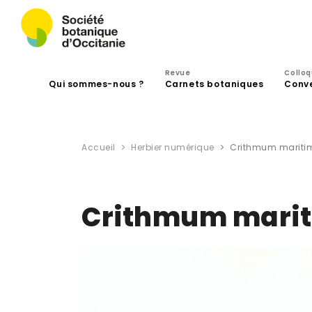
Revue
Collo
Qui sommes-nous ?
Carnets botaniques
Conv
Accueil
Herbier numérique
Crithmum mariti
Crithmum marit