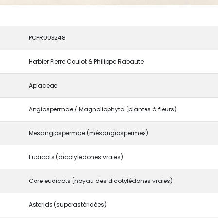
PCPR003248
Herbier Pierre Coulot & Philippe Rabaute
Apiaceae
Angiospermae / Magnoliophyta (plantes à fleurs)
Mesangiospermae (mésangiospermes)
Eudicots (dicotylédones vraies)
Core eudicots (noyau des dicotylédones vraies)
Asterids (superastéridées)