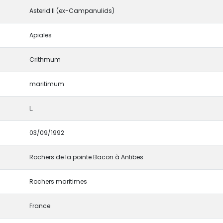
Asterid II (ex-Campanulids)
Apiales
Crithmum
maritimum
L.
03/09/1992
Rochers de la pointe Bacon à Antibes
Rochers maritimes
France