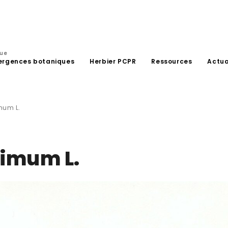
que
ergences botaniques
Herbier PCPR
Ressources
Actua
mum L.
imum L.