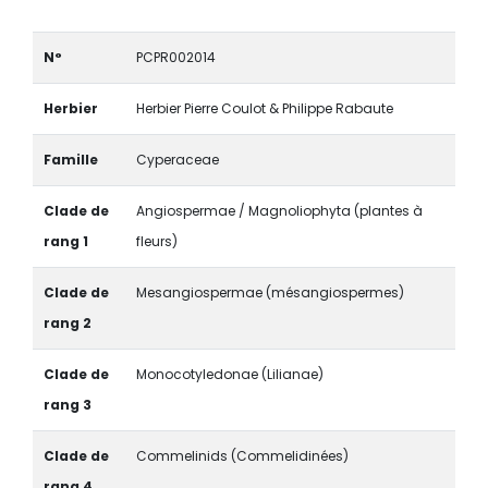
N°
PCPR002014
Herbier
Herbier Pierre Coulot & Philippe Rabaute
Famille
Cyperaceae
Clade de
Angiospermae / Magnoliophyta (plantes à
rang 1
fleurs)
Clade de
Mesangiospermae (mésangiospermes)
rang 2
Clade de
Monocotyledonae (Lilianae)
rang 3
Clade de
Commelinids (Commelidinées)
rang 4