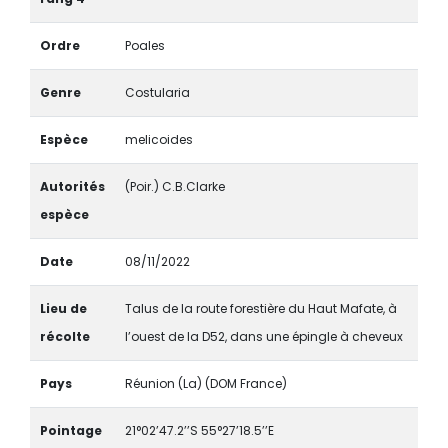
Ordre
Poales
Genre
Costularia
Espèce
melicoides
Autorités
(Poir.) C.B.Clarke
espèce
Date
08/11/2022
Lieu de
Talus de la route forestière du Haut Mafate, à
récolte
l’ouest de la D52, dans une épingle à cheveux
Pays
Réunion (La) (DOM France)
Pointage
21°02’47.2’’S 55°27’18.5’’E