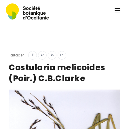
Qui sommes-nous ?
Revue
Carnets botaniques
Colloque
Convergences botaniques
Partager :
Herbier PCPR
Costularia melicoides
(Poir.) C.B.Clarke
Ressources
Actualités et calendrier
Contact