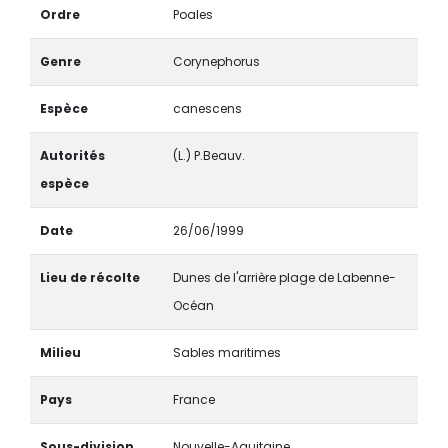
Ordre
Poales
Genre
Corynephorus
Espèce
canescens
Autorités
(L.) P.Beauv.
espèce
Date
26/06/1999
Lieu de récolte
Dunes de l'arrière plage de Labenne-
Océan
Milieu
Sables maritimes
Pays
France
Sous-division
Nouvelle-Aquitaine