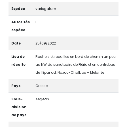
Espèce
variegatum
Autorités
L.
espèce
Date
25/09/2022
Lieu de
Rochers et rocailles en bord de chemin un peu
récolte
au NW du sanctuaire de Flério et en contrebas
de l’Epar od. Naxou-Chalkiou – Melanès
Pays
Greece
Sous-
Aegean
division
de pays