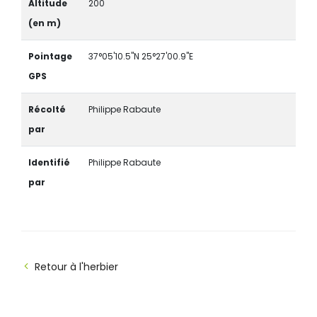
Altitude
200
(en m)
Pointage
37°05'10.5"N 25°27'00.9"E
GPS
Récolté
Philippe Rabaute
par
Identifié
Philippe Rabaute
par
Retour à l'herbier