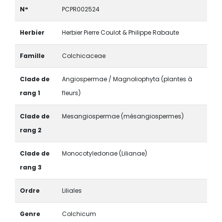
N°
PCPR002524
Herbier
Herbier Pierre Coulot & Philippe Rabaute
Famille
Colchicaceae
Clade de
Angiospermae / Magnoliophyta (plantes à
rang 1
fleurs)
Clade de
Mesangiospermae (mésangiospermes)
rang 2
Clade de
Monocotyledonae (Lilianae)
rang 3
Ordre
Liliales
Genre
Colchicum