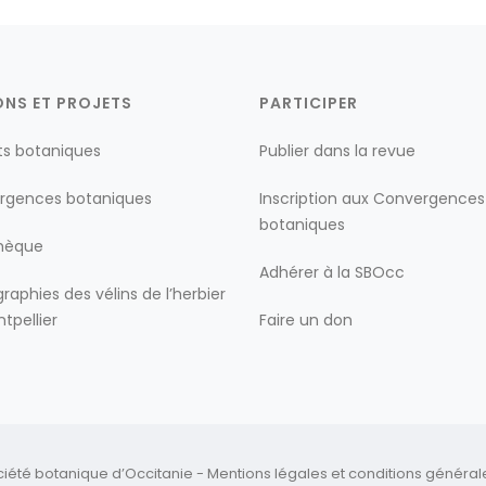
ONS ET PROJETS
PARTICIPER
ts botaniques
Publier dans la revue
rgences botaniques
Inscription aux Convergences
botaniques
thèque
Adhérer à la SBOcc
raphies des vélins de l’herbier
tpellier
Faire un don
ciété botanique d’Occitanie -
Mentions légales
et
conditions générales