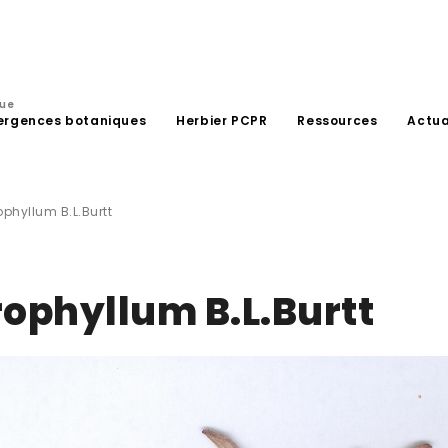
que
ergences botaniques
Herbier PCPR
Ressources
Actua
hyllum B.L.Burtt
phyllum B.L.Burtt