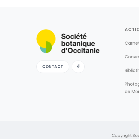
ACTI
Carne
Conve
CONTACT
Biblio
Photog
de Mon
Copyright So