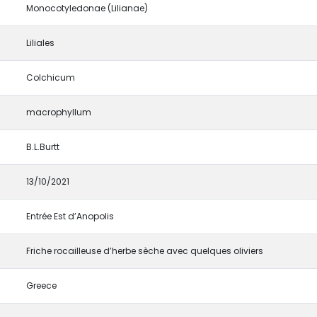
Monocotyledonae (Lilianae)
Liliales
Colchicum
macrophyllum
B.L.Burtt
13/10/2021
Entrée Est d’Anopolis
Friche rocailleuse d’herbe sèche avec quelques oliviers
Greece