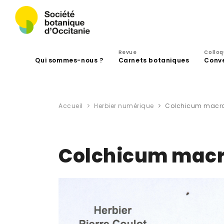
Revue
Collo
Qui sommes-nous ?
Carnets botaniques
Conv
Accueil
Herbier numérique
Colchicum macrop
Colchicum macro