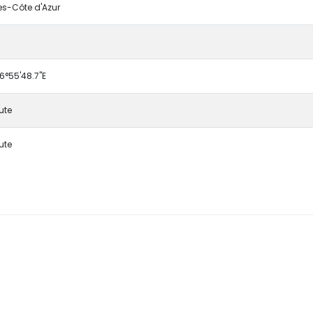
es-Côte d'Azur
 6°55'48.7"E
ute
ute