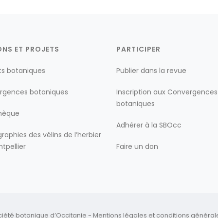
ONS ET PROJETS
PARTICIPER
ts botaniques
Publier dans la revue
rgences botaniques
Inscription aux Convergences
botaniques
thèque
Adhérer à la SBOcc
raphies des vélins de l’herbier
tpellier
Faire un don
ciété botanique d’Occitanie -
Mentions légales
et
conditions générales