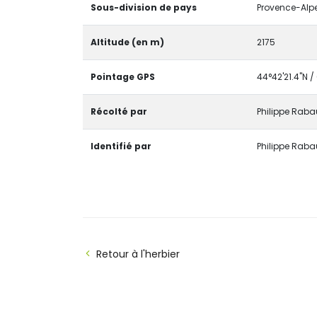
Sous-division de pays
Provence-Alp
Altitude (en m)
2175
Pointage GPS
44°42'21.4"N /
Récolté par
Philippe Raba
Identifié par
Philippe Raba
Retour à l'herbier