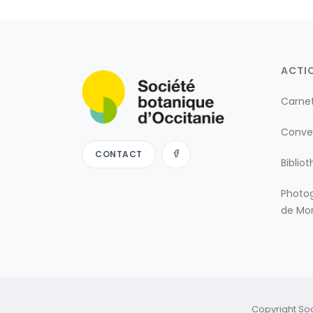
ACTI
Carne
Conve
CONTACT
Biblio
Photog
de Mon
Copyright So