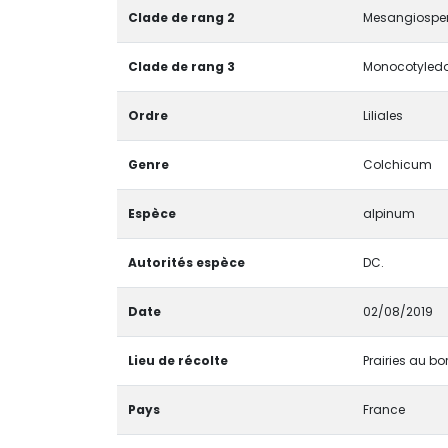
Clade de rang 2
Mesangiospe
Clade de rang 3
Monocotyledo
Ordre
Liliales
Genre
Colchicum
Espèce
alpinum
Autorités espèce
DC.
Date
02/08/2019
Lieu de récolte
Prairies au bo
Pays
France