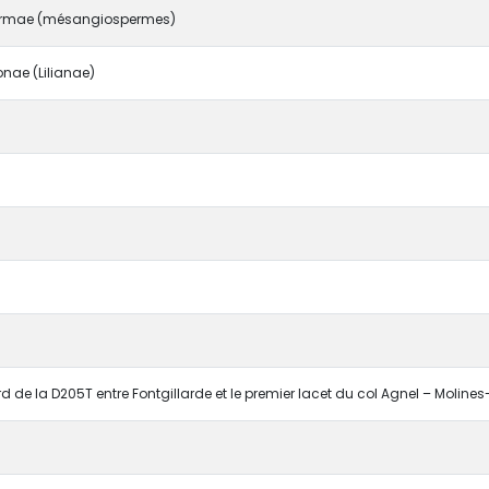
rmae (mésangiospermes)
nae (Lilianae)
rd de la D205T entre Fontgillarde et le premier lacet du col Agnel – Molin