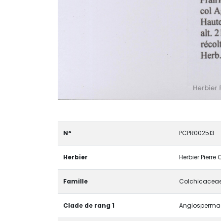
N°
PCPR002513
Herbier
Herbier Pierre
Famille
Colchicacea
Clade de rang 1
Angiospermae 