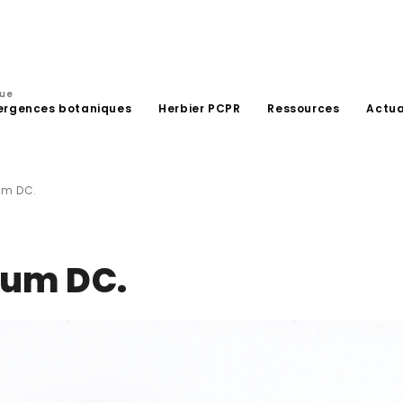
que
ergences botaniques
Herbier PCPR
Ressources
Actua
um DC.
num DC.