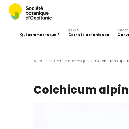
Revue
Collo
Qui sommes-nous ?
Carnets botaniques
Conv
Accueil
Herbier numérique
Colchicum alpin
Colchicum alpi