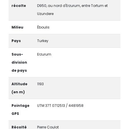
récolte
D950, au nord d'Erzurum, entre Tortum et
Uzundere
Milieu
Éboulis
Pays
Turkey
Sous-
Erzurum
division
de pays
Altitude
1193
(en m)
Pointage
UTM 37T 0712513 / 4481958
GPS
Récolté
Pierre Coulot