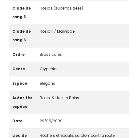
Clade de
Rosids (superrosidées)
rang 5
Clade de
Rosid II / Malvidae
rang 6
Ordre
Brassicales
Genre
Clypeola
Espèce
elegans
Autorités
Boiss. & Huet in Boiss.
espèce
Date
29/05/2009
Lieu de
Rochers et éboulis surplombant la route