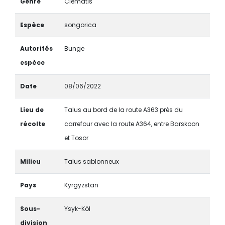
Genre
Clematis
Espèce
songorica
Autorités
Bunge
espèce
Date
08/06/2022
Lieu de
Talus au bord de la route A363 près du
récolte
carrefour avec la route A364, entre Barskoon
et Tosor
Milieu
Talus sablonneux
Pays
Kyrgyzstan
Sous-
Ysyk-Köl
division