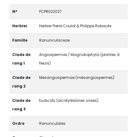
N°
PCPR022027
Herbier
Herbier Pierre Coulot & Philippe Rabaute
Famille
Ranunculaceae
Clade de
Angiospermae / Magnoliophyta (plantes à
rang 1
fleurs)
Clade de
Mesangiospermae (mésangiospermes)
rang 2
Clade de
Eudicots (dicotylédones vraies)
rang 3
Ordre
Ranunculales