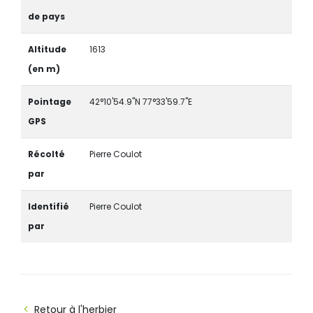
de pays
Altitude
1613
(en m)
Pointage
42°10'54.9"N 77°33'59.7"E
GPS
Récolté
Pierre Coulot
par
Identifié
Pierre Coulot
par
Retour à l'herbier