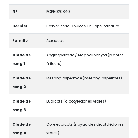
N°
PCPR020840
Herbier
Herbier Pierre Coulot & Philippe Rabaute
Famille
Apiaceae
Clade de
Angiospermae / Magnoliophyta (plantes
rang 1
à fleurs)
Clade de
Mesangiospermae (mésangiospermes)
rang 2
Clade de
Eudicots (dicotylédones vraies)
rang 3
Clade de
Core eudicots (noyau des dicotylédones
rang 4
vraies)