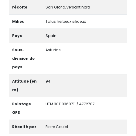
récolte
San Glorio, versant nord
Milieu
Talus herbeux siliceux
Pays
Spain
Sous-
Asturias
division de
pays
Altitude (en
941
m)
Pointage
UTM 30T 0360711 / 4772787
GPS
Récolté par
Pierre Coulot