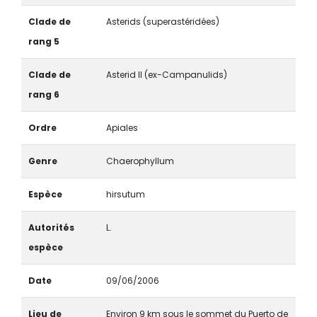
Clade de
Asterids (superastéridées)
rang 5
Clade de
Asterid II (ex-Campanulids)
rang 6
Ordre
Apiales
Genre
Chaerophyllum
Espèce
hirsutum
Autorités
L.
espèce
Date
09/06/2006
Lieu de
Environ 9 km sous le sommet du Puerto de