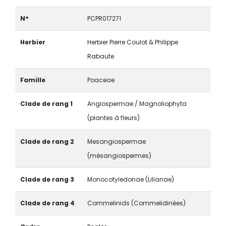
N°
PCPR017271
Herbier
Herbier Pierre Coulot & Philippe
Rabaute
Famille
Poaceae
Clade de rang 1
Angiospermae / Magnoliophyta
(plantes à fleurs)
Clade de rang 2
Mesangiospermae
(mésangiospermes)
Clade de rang 3
Monocotyledonae (Lilianae)
Clade de rang 4
Commelinids (Commelidinées)