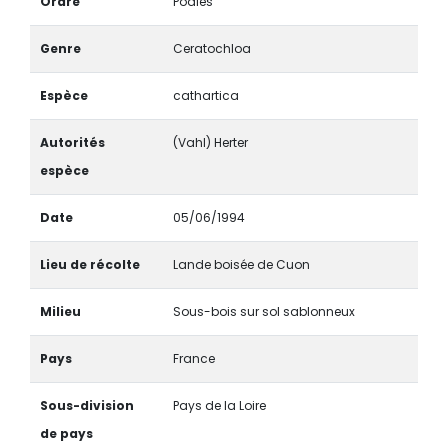
Ordre
Poales
Genre
Ceratochloa
Espèce
cathartica
Autorités
(Vahl) Herter
espèce
Date
05/06/1994
Lieu de récolte
Lande boisée de Cuon
Milieu
Sous-bois sur sol sablonneux
Pays
France
Sous-division
Pays de la Loire
de pays