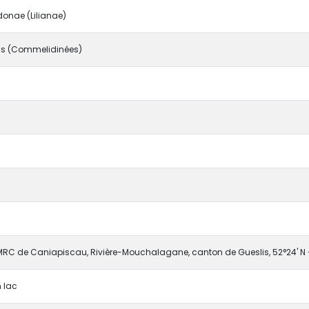
onae (Lilianae)
s (Commelidinées)
MRC de Caniapiscau, Rivière-Mouchalagane, canton de Gueslis, 52°24' N -
 lac