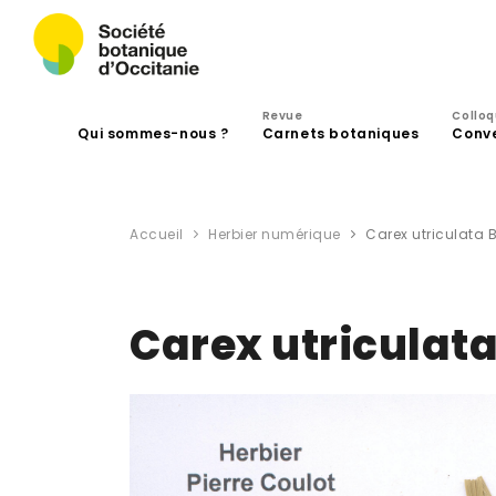
Revue
Collo
Qui sommes-nous ?
Carnets botaniques
Conv
Accueil
Herbier numérique
Carex utriculata 
Carex utriculata