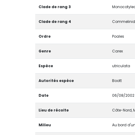
Clade de rang 3
Monocotyled
Clade de rang 4
Commelinid
Ordre
Poales
Genre
Carex
Espèce
utriculata
Autorités espèce
Boott
Date
06/08/2002
Lieu de récolte
Côte-Nord, 
Milieu
Au bord d'un