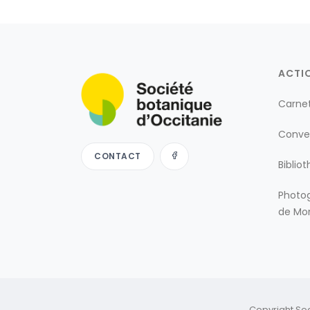
ACTI
Carne
Conve
CONTACT
Biblio
Photog
de Mon
Copyright So