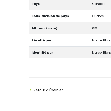
Pays
Canada
Sous-division de pays
Québec
Altitude (en m)
619
Récolté par
Marcel Blon
Identifié par
Marcel Blon
Retour à l'herbier