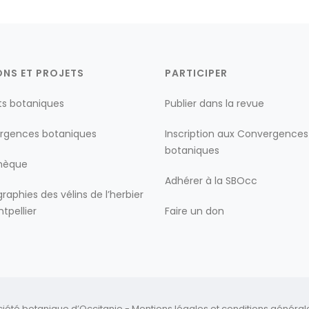
ONS ET PROJETS
PARTICIPER
ts botaniques
Publier dans la revue
rgences botaniques
Inscription aux Convergences
botaniques
thèque
Adhérer à la SBOcc
raphies des vélins de l’herbier
tpellier
Faire un don
ciété botanique d’Occitanie -
Mentions légales
et
conditions générales