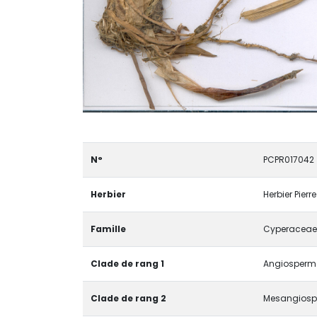
N°
PCPR017042
Herbier
Herbier Pier
Famille
Cyperaceae
Clade de rang 1
Angiosperma
Clade de rang 2
Mesangiosp