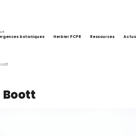
que
ergences botaniques
Herbier PCPR
Ressources
Actua
Boott
 Boott