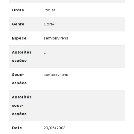
Ordre
Poales
Genre
Carex
Espèce
sempervirens
Autorités
L.
espèce
Sous-
sempervirens
espèce
Autorités
sous-
espèce
Date
29/06/2003