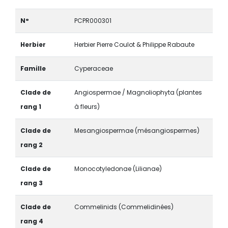
N°
PCPR000301
Herbier
Herbier Pierre Coulot & Philippe Rabaute
Famille
Cyperaceae
Clade de
Angiospermae / Magnoliophyta (plantes
rang 1
à fleurs)
Clade de
Mesangiospermae (mésangiospermes)
rang 2
Clade de
Monocotyledonae (Lilianae)
rang 3
Clade de
Commelinids (Commelidinées)
rang 4