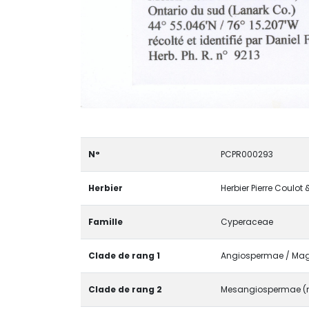
N°
PCPR000293
Herbier
Herbier Pierre Coulot
Famille
Cyperaceae
Clade de rang 1
Angiospermae / Magn
Clade de rang 2
Mesangiospermae (