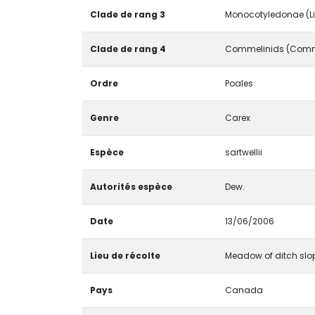
Clade de rang 3
Monocotyledonae (Li
Clade de rang 4
Commelinids (Comm
Ordre
Poales
Genre
Carex
Espèce
sartwellii
Autorités espèce
Dew.
Date
13/06/2006
Lieu de récolte
Meadow of ditch slop
Pays
Canada