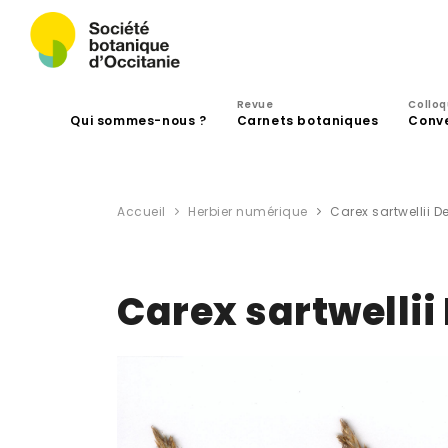
Revue
Collo
Qui sommes-nous ?
Carnets botaniques
Conv
Accueil
Herbier numérique
Carex sartwellii D
Carex sartwellii