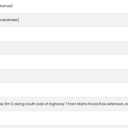
lianae)
elidinées)
e, 5m E along south side of Highway 7 from Morris Road Row extension, e