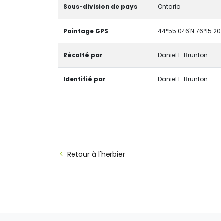
Sous-division de pays
Ontario
Pointage GPS
44°55.046'N 76°15.2
Récolté par
Daniel F. Brunton
Identifié par
Daniel F. Brunton
Retour à l'herbier