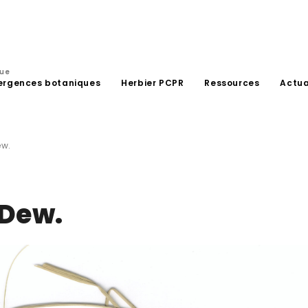
que
ergences botaniques
Herbier PCPR
Ressources
Actua
ew.
 Dew.