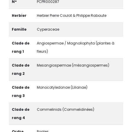
N°
PCPR000287
Herbier
Herbier Pierre Coulot & Philippe Rabaute
Famille
Cyperaceae
Clade de
Angiospermae / Magnoliophyta (plantes à
rang 1
fleurs)
Clade de
Mesangiospermae (mésangiospermes)
rang 2
Clade de
Monocotyledonae (Lilianae)
rang 3
Clade de
Commelinids (Commelidinées)
rang 4
Ordre
Poales