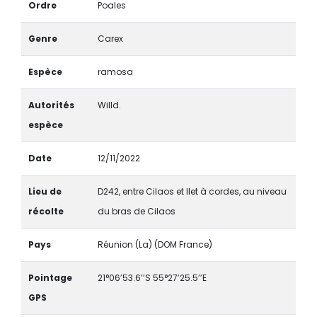
Ordre
Poales
Genre
Carex
Espèce
ramosa
Autorités
Willd.
espèce
Date
12/11/2022
Lieu de
D242, entre Cilaos et Ilet à cordes, au niveau
récolte
du bras de Cilaos
Pays
Réunion (La) (DOM France)
Pointage
21°06’53.6’’S 55°27’25.5’’E
GPS