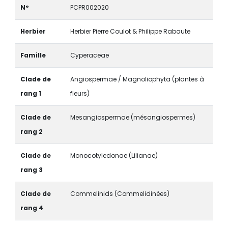
N°
PCPR002020
Herbier
Herbier Pierre Coulot & Philippe Rabaute
Famille
Cyperaceae
Clade de
Angiospermae / Magnoliophyta (plantes à
rang 1
fleurs)
Clade de
Mesangiospermae (mésangiospermes)
rang 2
Clade de
Monocotyledonae (Lilianae)
rang 3
Clade de
Commelinids (Commelidinées)
rang 4