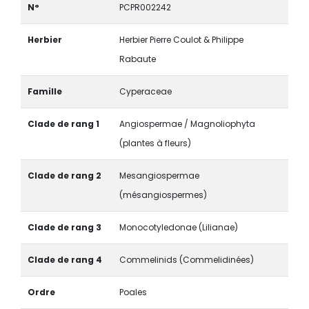
N°
PCPR002242
Herbier
Herbier Pierre Coulot & Philippe
Rabaute
Famille
Cyperaceae
Clade de rang 1
Angiospermae / Magnoliophyta
(plantes à fleurs)
Clade de rang 2
Mesangiospermae
(mésangiospermes)
Clade de rang 3
Monocotyledonae (Lilianae)
Clade de rang 4
Commelinids (Commelidinées)
Ordre
Poales